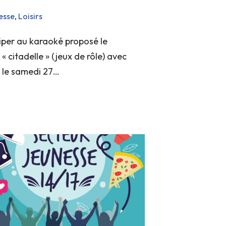
esse
,
Loisirs
iper au karaoké proposé le
« citadelle » (jeux de rôle) avec
t le samedi 27…