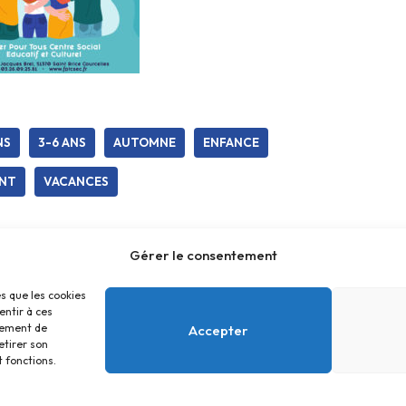
NS
3-6 ANS
AUTOMNE
ENFANCE
INT
VACANCES
Gérer le consentement
es que les cookies
entir à ces
tement de
Accepter
etirer son
 fonctions.
Accueil
Contact
Confidentialité