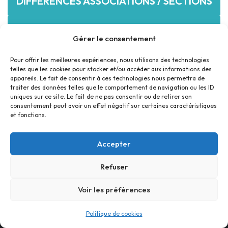
DIFFERENCES ASSOCIATIONS / SECTIONS
LES ACTUALITÉS DES ASSO
Gérer le consentement
Pour offrir les meilleures expériences, nous utilisons des technologies
telles que les cookies pour stocker et/ou accéder aux informations des
appareils. Le fait de consentir à ces technologies nous permettra de
traiter des données telles que le comportement de navigation ou les ID
uniques sur ce site. Le fait de ne pas consentir ou de retirer son
consentement peut avoir un effet négatif sur certaines caractéristiques
et fonctions.
Accepter
Refuser
Accueil
Contact
Confidentialité
Conditions générales
Cookies
Voir les préférences
© Foyer Pour Tous Centre Social Educatif et Culturel 2026 -
Politique de cookies
Site réalisé par
SBCTech