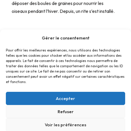
déposer des boules de graines pour nourrir les
oiseaux pendant l’hiver. Depuis, un rite s’est installé.
Gérer le consentement
Pour offrir les meilleures expériences, nous utilisons des technologies
telles que les cookies pour stocker et/ou accéder aux informations des
« Précédent
1
2
3
4
5
6
appareils. Le fait de consentir à ces technologies nous permettra de
traiter des données telles que le comportement de navigation ou les ID
Suivant »
uniques sur ce site. Le fait de ne pas consentir ou de retirer son
consentement peut avoir un effet négatif sur certaines caractéristiques
et fonctions.
Accepter
Refuser
Accueil
Contact
Confidentialité
Conditions générales
Cookies
Voir les préférences