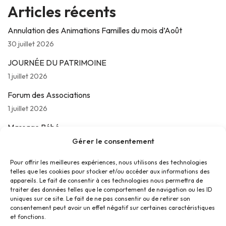
Articles récents
Annulation des Animations Familles du mois d’Août
30 juillet 2026
JOURNÉE DU PATRIMOINE
1 juillet 2026
Forum des Associations
1 juillet 2026
Massage Bébé
24 juin 2026
Gérer le consentement
Les jeudis de La Parolière
Pour offrir les meilleures expériences, nous utilisons des technologies
telles que les cookies pour stocker et/ou accéder aux informations des
16 juin 2026
appareils. Le fait de consentir à ces technologies nous permettra de
traiter des données telles que le comportement de navigation ou les ID
uniques sur ce site. Le fait de ne pas consentir ou de retirer son
consentement peut avoir un effet négatif sur certaines caractéristiques
et fonctions.