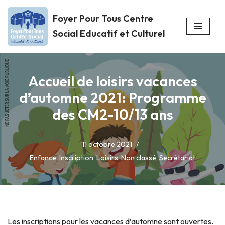
Foyer Pour Tous Centre
Aller
Social Educatif et Culturel
au
contenu
Accueil de loisirs vacances
d’automne 2021: Programme
des CM2-10/13 ans
11 octobre 2021
Enfance
,
Inscription
,
Loisirs
,
Non classé
,
Secrétariat
Les inscriptions pour les vacances d’automne sont ouvertes.