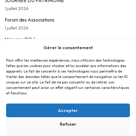
JOURNÉE DU PATRIMOINE
1 juillet 2026
Forum des Associations
1 juillet 2026
Massage Bébé
24 juin 2026
Gérer le consentement
Les jeudis de La Parolière
Pour offrir les meilleures expériences, nous utilisons des technologies
telles que les cookies pour stocker et/ou accéder aux informations des
16 juin 2026
appareils. Le fait de consentir à ces technologies nous permettra de
traiter des données telles que le comportement de navigation ou les ID
uniques sur ce site. Le fait de ne pas consentir ou de retirer son
consentement peut avoir un effet négatif sur certaines caractéristiques
et fonctions.
Accepter
Refuser
Accueil
Contact
Confidentialité
Conditions générales
Cookies