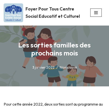
Foyer Pour Tous Centre
Aller
Social Educatif et Culturel
au
contenu
Les sorties familles des
prochains mois
3 janvier 2022
Non classé
Pour cette année 2022, deux sorties sont au programme au