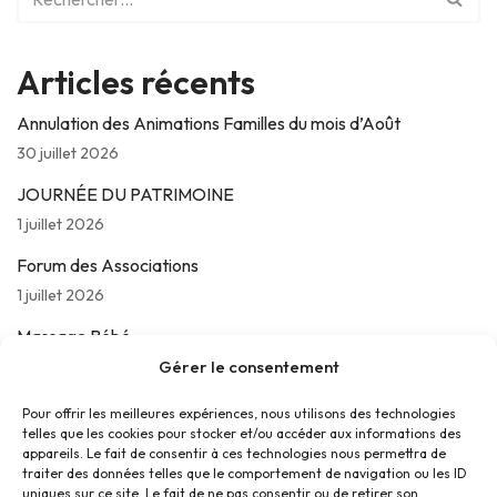
Articles récents
Annulation des Animations Familles du mois d’Août
30 juillet 2026
JOURNÉE DU PATRIMOINE
1 juillet 2026
Forum des Associations
1 juillet 2026
Massage Bébé
24 juin 2026
Gérer le consentement
Les jeudis de La Parolière
Pour offrir les meilleures expériences, nous utilisons des technologies
telles que les cookies pour stocker et/ou accéder aux informations des
16 juin 2026
appareils. Le fait de consentir à ces technologies nous permettra de
traiter des données telles que le comportement de navigation ou les ID
uniques sur ce site. Le fait de ne pas consentir ou de retirer son