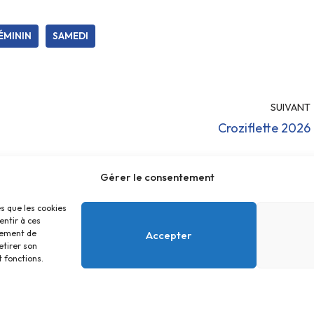
ÉMININ
SAMEDI
SUIVANT
Croziflette 2026
Gérer le consentement
es que les cookies
entir à ces
tement de
Accepter
etirer son
 fonctions.
Accueil
Contact
Confidentialité
ous Centre Social Educatif et Culturel 2026 - Site réali