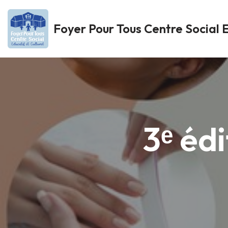
Foyer Pour Tous Centre Social E
Aller
au
contenu
3ᵉ éd