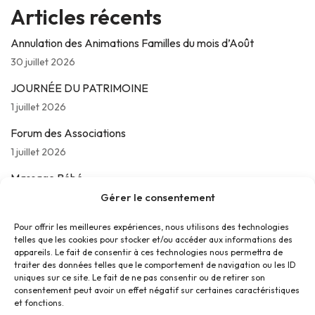
Articles récents
Annulation des Animations Familles du mois d’Août
30 juillet 2026
JOURNÉE DU PATRIMOINE
1 juillet 2026
Forum des Associations
1 juillet 2026
Massage Bébé
24 juin 2026
Gérer le consentement
Les jeudis de La Parolière
Pour offrir les meilleures expériences, nous utilisons des technologies
telles que les cookies pour stocker et/ou accéder aux informations des
16 juin 2026
appareils. Le fait de consentir à ces technologies nous permettra de
traiter des données telles que le comportement de navigation ou les ID
uniques sur ce site. Le fait de ne pas consentir ou de retirer son
consentement peut avoir un effet négatif sur certaines caractéristiques
et fonctions.