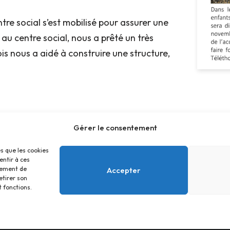
tre social s’est mobilisé pour assurer une
au centre social, nous a prêté un très
ois nous a aidé à construire une structure,
Gérer le consentement
es que les cookies
entir à ces
tement de
Accepter
etirer son
 fonctions.
Accueil
Contact
Confidentialité
ous Centre Social Educatif et Culturel 2026 - Site réali