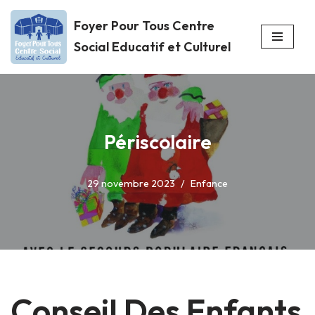
Foyer Pour Tous Centre
Aller
Social Educatif et Culturel
au
contenu
Périscolaire
29 novembre 2023
Enfance
Conseil Des Enfants