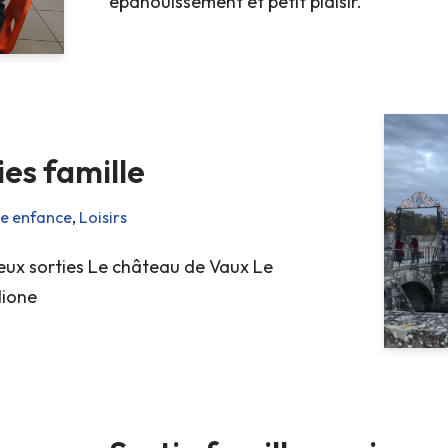
épanouissement et petit plaisir.
ies famille
te enfance
,
Loisirs
deux sorties Le château de Vaux Le
lione