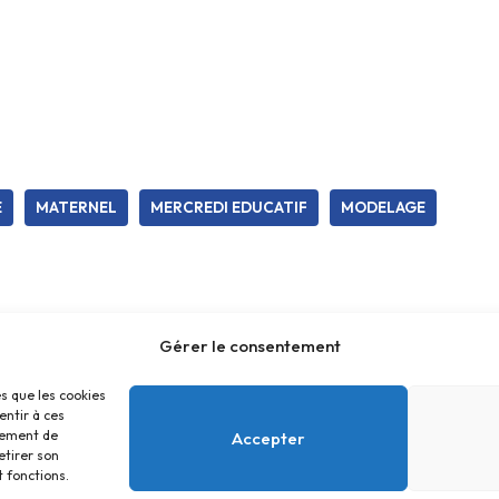
E
MATERNEL
MERCREDI EDUCATIF
MODELAGE
Gérer le consentement
es que les cookies
entir à ces
tement de
Accepter
etirer son
 fonctions.
Accueil
Contact
Confidentialité