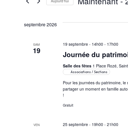
Maintenant
 - 
Rechercher
Aujourd’hui
navigation
Évènements
Sélectionnez
de
par
une
septembre 2026
mot-
date.
vues
clé.
19 septembre - 14h00
-
17h00
SAM
Évènements
19
Journée du patrim
Salle des fêtes
1 Place Rozé, Saint
Associations / Sections
Pour les journées du patrimoine, le m
partager un moment en famille autour
!
Gratuit
25 septembre - 19h00
-
21h00
VEN