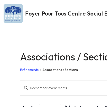
Foyer Pour Tous Centre Social E
Aller
au
contenu
Associations / Secti
Évènements
Associations / Sections
Recherche
Saisir
mot-
et
clé.