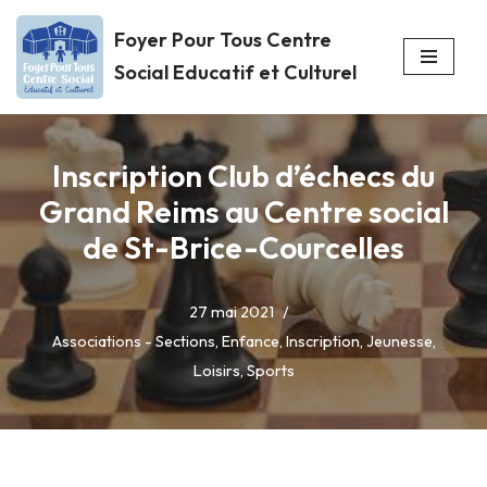
Foyer Pour Tous Centre
Aller
Social Educatif et Culturel
au
contenu
Inscription Club d’échecs du
Grand Reims au Centre social
de St-Brice-Courcelles
27 mai 2021
Associations - Sections
,
Enfance
,
Inscription
,
Jeunesse
,
Loisirs
,
Sports