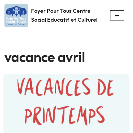
Foyer Pour Tous Centre
Aller
Social Educatif et Culturel
au
contenu
vacance avril