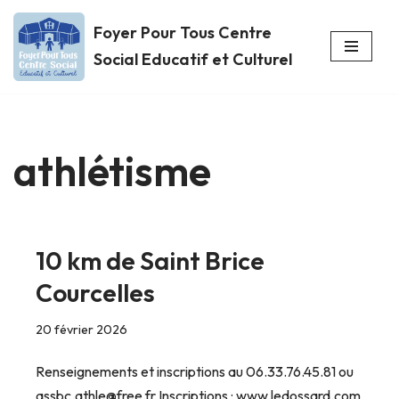
Foyer Pour Tous Centre
Aller
Social Educatif et Culturel
au
contenu
athlétisme
10 km de Saint Brice
Courcelles
20 février 2026
Renseignements et inscriptions au 06.33.76.45.81 ou
assbc.athle@free.fr Inscriptions : www.ledossard.com