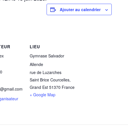
Ajouter au calendrier
TEUR
LIEU
ex
Gymnase Salvador
Allende
00
rue de Luzarches
Saint Brice Courcelles
,
Grand Est
51370
France
c@gmail.com
+ Google Map
rganisateur