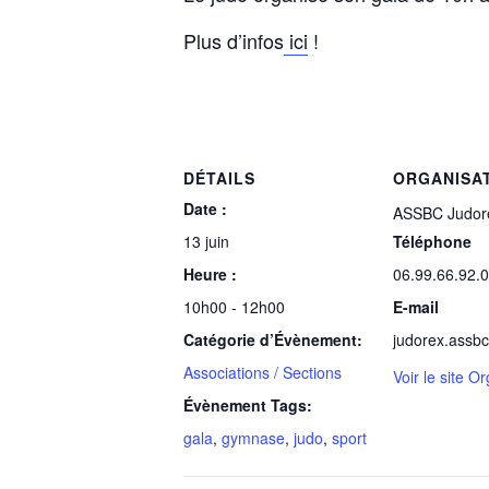
Plus d’infos
ici
!
DÉTAILS
ORGANISA
Date :
ASSBC Judor
13 juin
Téléphone
Heure :
06.99.66.92.
10h00 - 12h00
E-mail
Catégorie d’Évènement:
judorex.assb
Associations / Sections
Voir le site O
Évènement Tags:
gala
,
gymnase
,
judo
,
sport