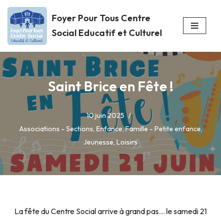
Foyer Pour Tous Centre
Aller
Social Educatif et Culturel
au
contenu
Saint Brice en Fête !
10 juin 2025
Associations - Sections
,
Enfance
,
Famille - Petite enfance
,
Jeunesse
,
Loisirs
La fête du Centre Social arrive à grand pas… le samedi 21