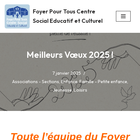
Foyer Pour Tous Centre
Aller
Social Educatif et Culturel
au
contenu
Meilleurs Vœux 2025 !
7 janvier 2025
Associations - Sections
,
Enfance
,
Famille - Petite enfance
,
Jeunesse
,
Loisirs
Toute l’équipe du Foyer