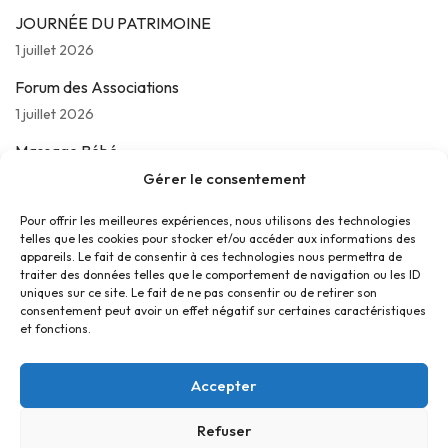
JOURNÉE DU PATRIMOINE
1 juillet 2026
Forum des Associations
1 juillet 2026
Massage Bébé
24 juin 2026
Gérer le consentement
Les jeudis de La Parolière
Pour offrir les meilleures expériences, nous utilisons des technologies
telles que les cookies pour stocker et/ou accéder aux informations des
16 juin 2026
appareils. Le fait de consentir à ces technologies nous permettra de
traiter des données telles que le comportement de navigation ou les ID
uniques sur ce site. Le fait de ne pas consentir ou de retirer son
consentement peut avoir un effet négatif sur certaines caractéristiques
et fonctions.
Accepter
Refuser
Accueil
Contact
Confidentialité