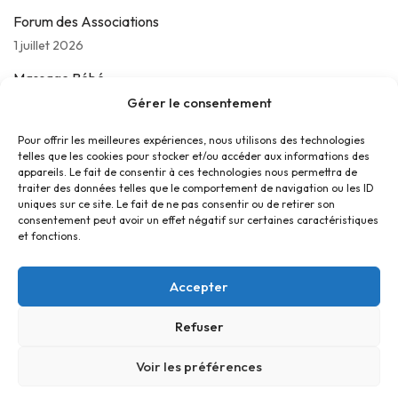
Forum des Associations
1 juillet 2026
Massage Bébé
24 juin 2026
Gérer le consentement
Les jeudis de La Parolière
Pour offrir les meilleures expériences, nous utilisons des technologies
telles que les cookies pour stocker et/ou accéder aux informations des
16 juin 2026
appareils. Le fait de consentir à ces technologies nous permettra de
traiter des données telles que le comportement de navigation ou les ID
uniques sur ce site. Le fait de ne pas consentir ou de retirer son
consentement peut avoir un effet négatif sur certaines caractéristiques
et fonctions.
Accepter
Refuser
Accueil
Contact
Confidentialité
Conditions générales
Cookies
Voir les préférences
© Foyer Pour Tous Centre Social Educatif et Culturel 2026 -