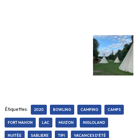
Étiquettes:
2020
BOWLING
CAMPING
CAMPS
FORT MAHON
LAC
MUIZON
NIGLOLAND
NUITÉE
SABLIERE
TIPI
VACANCES D'ÉTÉ