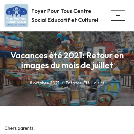
Foyer Pour Tous Centre
Aller
Social Educatif et Culturel
au
contenu
Vacances été 2021: Retour en
images du mois de juillet
8 octobre 2021
Enfance
,
Été
,
Loisirs
Chers parents,