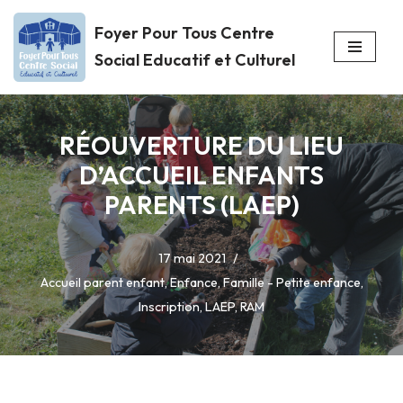
Foyer Pour Tous Centre
Aller
Social Educatif et Culturel
au
contenu
RÉOUVERTURE DU LIEU
D’ACCUEIL ENFANTS
PARENTS (LAEP)
17 mai 2021
Accueil parent enfant
,
Enfance
,
Famille - Petite enfance
,
Inscription
,
LAEP
,
RAM