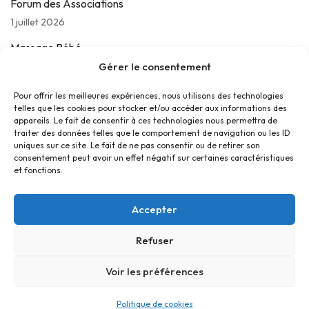
Forum des Associations
1 juillet 2026
Massage Bébé
Gérer le consentement
24 juin 2026
Les jeudis de La Parolière
Pour offrir les meilleures expériences, nous utilisons des technologies
telles que les cookies pour stocker et/ou accéder aux informations des
16 juin 2026
appareils. Le fait de consentir à ces technologies nous permettra de
traiter des données telles que le comportement de navigation ou les ID
uniques sur ce site. Le fait de ne pas consentir ou de retirer son
consentement peut avoir un effet négatif sur certaines caractéristiques
et fonctions.
Accepter
Refuser
Accueil
Contact
Confidentialité
Conditions générales
Cookies
Voir les préférences
© Foyer Pour Tous Centre Social Educatif et Culturel 2026 -
Politique de cookies
Site réalisé par
SBCTech