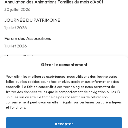
Annulation des Animations Familles du mois d’Août
30 juillet 2026
JOURNÉE DU PATRIMOINE
1 juillet 2026
Forum des Associations
1 juillet 2026
Massage Bébé
24 juin 2026
Gérer le consentement
Les jeudis de La Parolière
Pour offrir les meilleures expériences, nous utilisons des technologies
telles que les cookies pour stocker et/ou accéder aux informations des
16 juin 2026
appareils. Le fait de consentir à ces technologies nous permettra de
traiter des données telles que le comportement de navigation ou les ID
uniques sur ce site. Le fait de ne pas consentir ou de retirer son
consentement peut avoir un effet négatif sur certaines caractéristiques
et fonctions.
Accepter