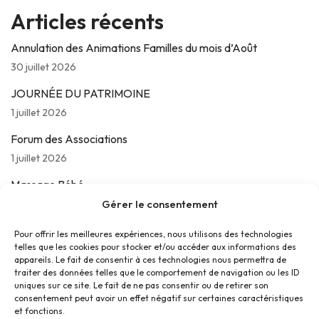
Articles récents
Annulation des Animations Familles du mois d’Août
30 juillet 2026
JOURNÉE DU PATRIMOINE
1 juillet 2026
Forum des Associations
1 juillet 2026
Massage Bébé
24 juin 2026
Gérer le consentement
Les jeudis de La Parolière
Pour offrir les meilleures expériences, nous utilisons des technologies
telles que les cookies pour stocker et/ou accéder aux informations des
16 juin 2026
appareils. Le fait de consentir à ces technologies nous permettra de
traiter des données telles que le comportement de navigation ou les ID
uniques sur ce site. Le fait de ne pas consentir ou de retirer son
consentement peut avoir un effet négatif sur certaines caractéristiques
et fonctions.