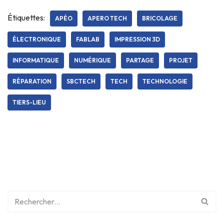
Étiquettes:
APÉO
APERO TECH
BRICOLAGE
ÉLECTRONIQUE
FABLAB
IMPRESSION 3D
INFORMATIQUE
NUMÉRIQUE
PARTAGE
PROJET
RÉPARATION
SBCTECH
TECH
TECHNOLOGIE
TIERS-LIEU