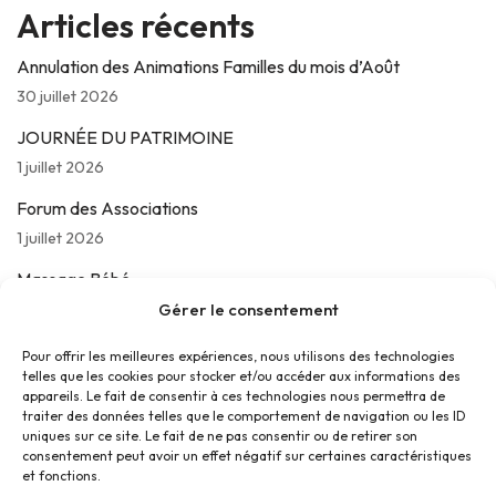
Articles récents
Annulation des Animations Familles du mois d’Août
30 juillet 2026
JOURNÉE DU PATRIMOINE
1 juillet 2026
Forum des Associations
1 juillet 2026
Massage Bébé
Gérer le consentement
24 juin 2026
Les jeudis de La Parolière
Pour offrir les meilleures expériences, nous utilisons des technologies
telles que les cookies pour stocker et/ou accéder aux informations des
16 juin 2026
appareils. Le fait de consentir à ces technologies nous permettra de
traiter des données telles que le comportement de navigation ou les ID
uniques sur ce site. Le fait de ne pas consentir ou de retirer son
consentement peut avoir un effet négatif sur certaines caractéristiques
et fonctions.