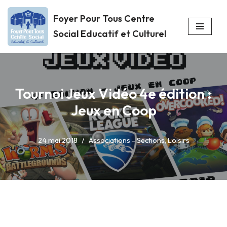
Foyer Pour Tous Centre
Aller
Social Educatif et Culturel
au
contenu
Tournoi Jeux Vidéo 4e édition :
Jeux en Coop
24 mai 2018
Associations - Sections
,
Loisirs