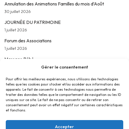
Annulation des Animations Familles du mois d’Août
30 juillet 2026
JOURNÉE DU PATRIMOINE
1 juillet 2026
Forum des Associations
1 juillet 2026
Massage Bébé
24 juin 2026
Gérer le consentement
Les jeudis de La Parolière
Pour offrir les meilleures expériences, nous utilisons des technologies
telles que les cookies pour stocker et/ou accéder aux informations des
16 juin 2026
appareils. Le fait de consentir à ces technologies nous permettra de
traiter des données telles que le comportement de navigation ou les ID
uniques sur ce site. Le fait de ne pas consentir ou de retirer son
consentement peut avoir un effet négatif sur certaines caractéristiques
et fonctions.
Accepter