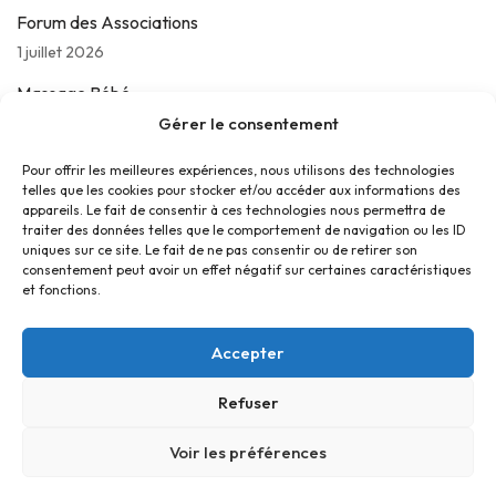
Forum des Associations
1 juillet 2026
Massage Bébé
Gérer le consentement
24 juin 2026
Les jeudis de La Parolière
Pour offrir les meilleures expériences, nous utilisons des technologies
telles que les cookies pour stocker et/ou accéder aux informations des
16 juin 2026
appareils. Le fait de consentir à ces technologies nous permettra de
traiter des données telles que le comportement de navigation ou les ID
uniques sur ce site. Le fait de ne pas consentir ou de retirer son
consentement peut avoir un effet négatif sur certaines caractéristiques
et fonctions.
Accepter
Refuser
Accueil
Contact
Confidentialité
Conditions générales
Cookies
Voir les préférences
© Foyer Pour Tous Centre Social Educatif et Culturel 2026 -