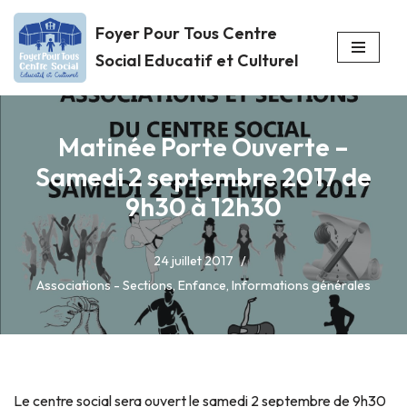
Foyer Pour Tous Centre
Aller
Social Educatif et Culturel
au
contenu
Matinée Porte Ouverte –
Samedi 2 septembre 2017 de
9h30 à 12h30
24 juillet 2017
Associations - Sections
,
Enfance
,
Informations générales
Le centre social sera ouvert le samedi 2 septembre de 9h30