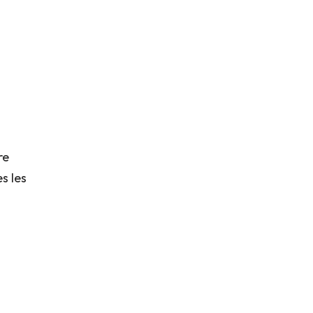
re
s les