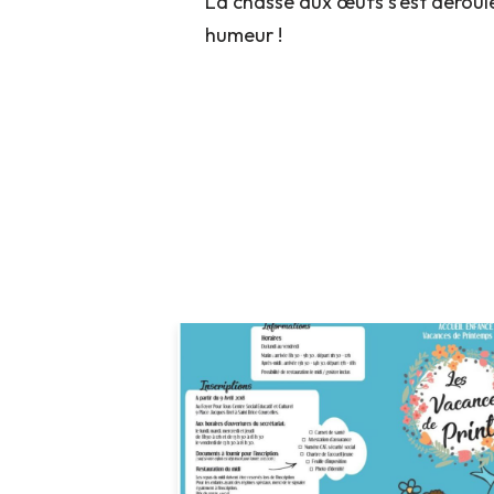
La chasse aux œufs s’est déroulé
humeur !