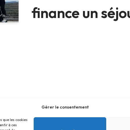
finance un séjo
Gérer le consentement
es que les cookies
entir à ces