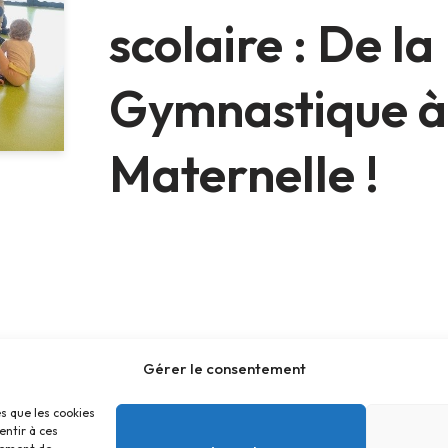
scolaire : De la
Gymnastique à 
Maternelle !
Gérer le consentement
es que les cookies
entir à ces