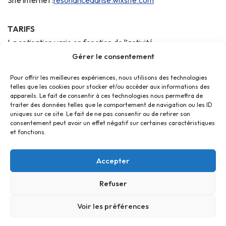
TARIFS
La cotisation varie en fonction de l’activité.
(Tarif préférentiel SBC et tarif réduit pour les fratries)
Gérer le consentement
Pour offrir les meilleures expériences, nous utilisons des technologies
telles que les cookies pour stocker et/ou accéder aux informations des
appareils. Le fait de consentir à ces technologies nous permettra de
traiter des données telles que le comportement de navigation ou les ID
uniques sur ce site. Le fait de ne pas consentir ou de retirer son
consentement peut avoir un effet négatif sur certaines caractéristiques
et fonctions.
Accepter
Refuser
Accueil
Contact
Confidentialité
Conditions générales
Cookies
Voir les préférences
© Foyer Pour Tous Centre Social Educatif et Culturel 2026 -