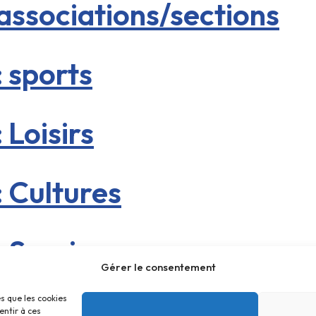
 associations/sections
: sports
: Loisirs
: Cultures
: Services
Gérer le consentement
es que les cookies
entir à ces