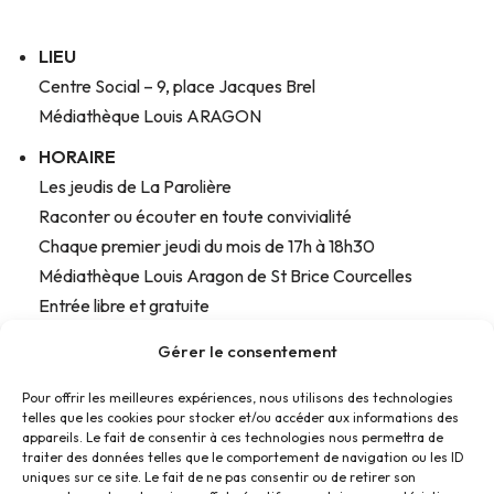
LIEU
Centre Social – 9, place Jacques Brel
Médiathèque Louis ARAGON
HORAIRE
Les jeudis de La Parolière
Raconter ou écouter en toute convivialité
Chaque premier jeudi du mois de 17h à 18h30
Médiathèque Louis Aragon de St Brice Courcelles
Entrée libre et gratuite
CONTACT
Gérer le consentement
Présidente : Patricia Igier au 06.37.55.57.45
Pour offrir les meilleures expériences, nous utilisons des technologies
Site internet :
http:/laparoliere.fr/
telles que les cookies pour stocker et/ou accéder aux informations des
appareils. Le fait de consentir à ces technologies nous permettra de
TARIF
traiter des données telles que le comportement de navigation ou les ID
Adhésion à la parolière : 10 €
uniques sur ce site. Le fait de ne pas consentir ou de retirer son