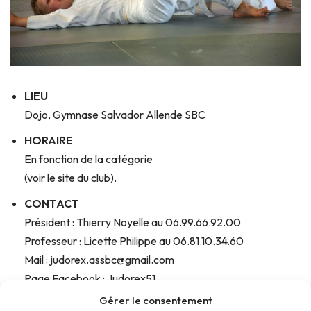
LIEU
Dojo, Gymnase Salvador Allende SBC
HORAIRE
En fonction de la catégorie
(voir le site du club).
CONTACT
Président : Thierry Noyelle au 06.99.66.92.00
Professeur : Licette Philippe au 06.81.10.34.60
Mail : judorex.assbc@gmail.com
Page Facebook : Judorex51
Site internet : //www.ffjudo.com/club-judorex-assbc
Gérer le consentement