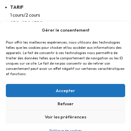
TARIF
1 cours/2 cours
SBC : 25€ / 35€
Gérer le consentement
Ext. : 40€ / 50€
Cours débutant 1h : 20€ SBC / Ext 25 €
Pour offrir les meilleures expériences, nous utilisons des technologies
(le mercredi)
telles que les cookies pour stocker et/ou accéder aux informations des
appareils. Le fait de consentir à ces technologies nous permettra de
traiter des données telles que le comportement de navigation ou les ID
uniques sur ce site. Le fait de ne pas consentir ou de retirer son
consentement peut avoir un effet négatif sur certaines caractéristiques
et fonctions.
Accepter
Refuser
Accueil
Contact
Confidentialité
Conditions générales
Cookies
Voir les préférences
© Foyer Pour Tous Centre Social Educatif et Culturel 2026 -
Politique de cookies