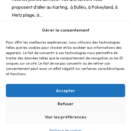
proposent d’aller au Karting, à Bulléo, à Pokeyland, à
Metz plage, à…
Gérer le consentement
Pour offrir les meilleures expériences, nous utilisons des technologies
telles que les cookies pour stocker et/ou accéder aux informations des
appareils. Le fait de consentir à ces technologies nous permettra de
traiter des données telles que le comportement de navigation ou les ID
« Précédent
1
…
9
10
11
uniques sur ce site. Le fait de ne pas consentir ou de retirer son
consentement peut avoir un effet négatif sur certaines caractéristiques
et fonctions.
Accepter
Refuser
Accueil
Contact
Confidentialité
Conditions générales
Cookies
Voir les préférences
© Foyer Pour Tous Centre Social Educatif et Culturel 2026 -
Politique de cookies