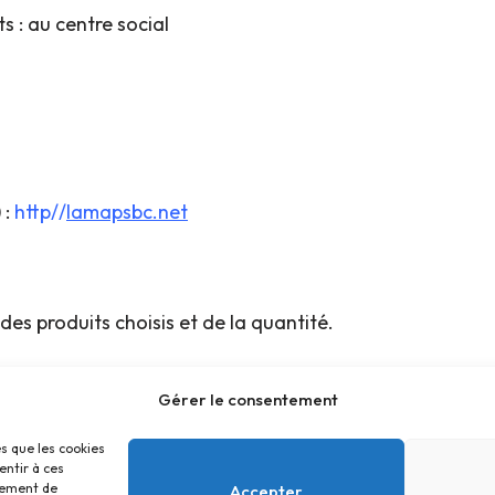
s : au centre social
 :
http//
lamapsbc.net
des produits choisis et de la quantité.
Gérer le consentement
es que les cookies
entir à ces
tement de
Accepter