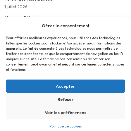
1 juillet 2026
Massage Bébé
Gérer le consentement
24 juin 2026
Les jeudis de La Parolière
Pour offrir les meilleures expériences, nous utilisons des technologies
telles que les cookies pour stocker et/ou accéder aux informations des
16 juin 2026
appareils. Le fait de consentir à ces technologies nous permettra de
traiter des données telles que le comportement de navigation ou les ID
uniques sur ce site. Le fait de ne pas consentir ou de retirer son
consentement peut avoir un effet négatif sur certaines caractéristiques
et fonctions.
Accepter
Refuser
Accueil
Contact
Confidentialité
Conditions générales
Cookies
Voir les préférences
© Foyer Pour Tous Centre Social Educatif et Culturel 2026 -
Politique de cookies
Site réalisé par
SBCTech