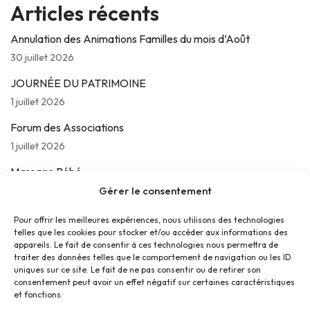
Articles récents
Annulation des Animations Familles du mois d’Août
30 juillet 2026
JOURNÉE DU PATRIMOINE
1 juillet 2026
Forum des Associations
1 juillet 2026
Massage Bébé
24 juin 2026
Gérer le consentement
Les jeudis de La Parolière
Pour offrir les meilleures expériences, nous utilisons des technologies
telles que les cookies pour stocker et/ou accéder aux informations des
16 juin 2026
appareils. Le fait de consentir à ces technologies nous permettra de
traiter des données telles que le comportement de navigation ou les ID
uniques sur ce site. Le fait de ne pas consentir ou de retirer son
consentement peut avoir un effet négatif sur certaines caractéristiques
et fonctions.