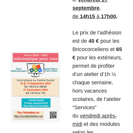
septembre
,
de
14h15
à
17h00
.
Le prix de l’adhésion
est de
40 €
pour les
Bricocorceliens et
65
€
pour les extérieurs,
permet de profiter
d’un atelier d’1h ½
chaque semaine,
hors vacances
scolaires, de l’atelier
“Services”
du
vendredi après-
midi
et des modules
selon les