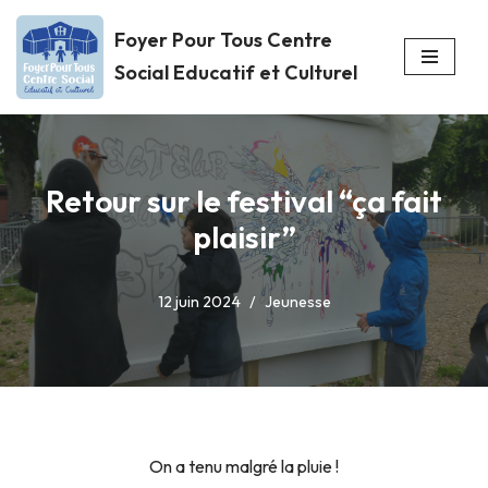
Foyer Pour Tous Centre
Aller
Social Educatif et Culturel
au
contenu
Retour sur le festival “ça fait
plaisir”
12 juin 2024
Jeunesse
On a tenu malgré la pluie !