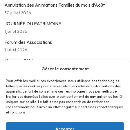
Annulation des Animations Familles du mois d’Août
30 juillet 2026
JOURNÉE DU PATRIMOINE
1 juillet 2026
Forum des Associations
1 juillet 2026
Massage Bébé
24 juin 2026
Gérer le consentement
Les jeudis de La Parolière
Pour offrir les meilleures expériences, nous utilisons des technologies
telles que les cookies pour stocker et/ou accéder aux informations des
16 juin 2026
appareils. Le fait de consentir à ces technologies nous permettra de
traiter des données telles que le comportement de navigation ou les ID
uniques sur ce site. Le fait de ne pas consentir ou de retirer son
consentement peut avoir un effet négatif sur certaines caractéristiques
et fonctions.
Accepter