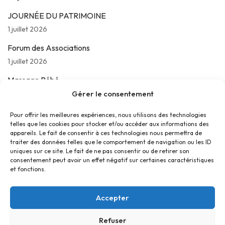
JOURNÉE DU PATRIMOINE
1 juillet 2026
Forum des Associations
1 juillet 2026
Massage Bébé
24 juin 2026
Gérer le consentement
Les jeudis de La Parolière
Pour offrir les meilleures expériences, nous utilisons des technologies
telles que les cookies pour stocker et/ou accéder aux informations des
16 juin 2026
appareils. Le fait de consentir à ces technologies nous permettra de
traiter des données telles que le comportement de navigation ou les ID
uniques sur ce site. Le fait de ne pas consentir ou de retirer son
consentement peut avoir un effet négatif sur certaines caractéristiques
et fonctions.
Accepter
Refuser
Accueil
Contact
Confidentialité