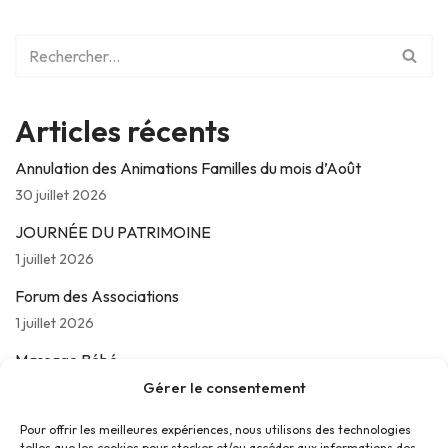
Articles récents
Annulation des Animations Familles du mois d’Août
30 juillet 2026
JOURNÉE DU PATRIMOINE
1 juillet 2026
Forum des Associations
1 juillet 2026
Massage Bébé
24 juin 2026
Gérer le consentement
Les jeudis de La Parolière
Pour offrir les meilleures expériences, nous utilisons des technologies
telles que les cookies pour stocker et/ou accéder aux informations des