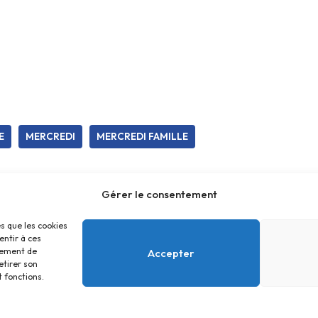
E
MERCREDI
MERCREDI FAMILLE
Gérer le consentement
es que les cookies
entir à ces
tement de
Accepter
etirer son
 fonctions.
Accueil
Contact
Confidentialité