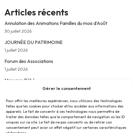
Articles récents
Annulation des Animations Familles du mois d’Août
30 juillet 2026
JOURNÉE DU PATRIMOINE
1 juillet 2026
Forum des Associations
1 juillet 2026
Massage Bébé
Gérer le consentement
24 juin 2026
Les jeudis de La Parolière
Pour offrir les meilleures expériences, nous utilisons des technologies
telles que les cookies pour stocker et/ou accéder aux informations des
16 juin 2026
appareils. Le fait de consentir à ces technologies nous permettra de
traiter des données telles que le comportement de navigation ou les ID
uniques sur ce site. Le fait de ne pas consentir ou de retirer son
consentement peut avoir un effet négatif sur certaines caractéristiques
et fonctions.