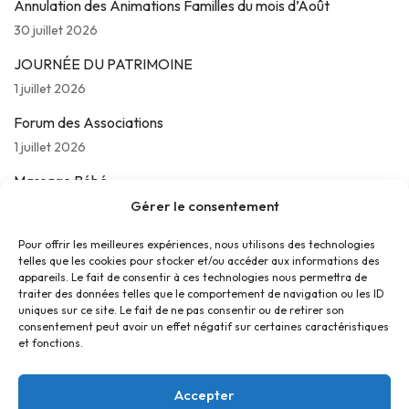
Annulation des Animations Familles du mois d’Août
30 juillet 2026
JOURNÉE DU PATRIMOINE
1 juillet 2026
Forum des Associations
1 juillet 2026
Massage Bébé
24 juin 2026
Gérer le consentement
Les jeudis de La Parolière
Pour offrir les meilleures expériences, nous utilisons des technologies
telles que les cookies pour stocker et/ou accéder aux informations des
16 juin 2026
appareils. Le fait de consentir à ces technologies nous permettra de
traiter des données telles que le comportement de navigation ou les ID
uniques sur ce site. Le fait de ne pas consentir ou de retirer son
consentement peut avoir un effet négatif sur certaines caractéristiques
et fonctions.
Accepter