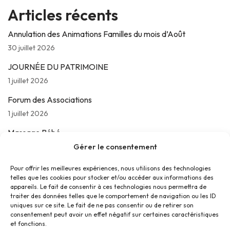
Articles récents
Annulation des Animations Familles du mois d’Août
30 juillet 2026
JOURNÉE DU PATRIMOINE
1 juillet 2026
Forum des Associations
1 juillet 2026
Massage Bébé
24 juin 2026
Gérer le consentement
Les jeudis de La Parolière
Pour offrir les meilleures expériences, nous utilisons des technologies
telles que les cookies pour stocker et/ou accéder aux informations des
16 juin 2026
appareils. Le fait de consentir à ces technologies nous permettra de
traiter des données telles que le comportement de navigation ou les ID
uniques sur ce site. Le fait de ne pas consentir ou de retirer son
consentement peut avoir un effet négatif sur certaines caractéristiques
et fonctions.